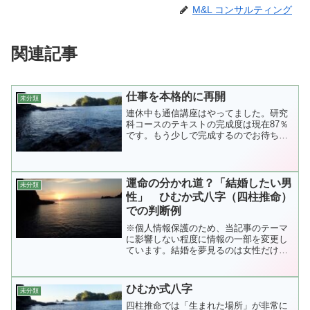
M&L コンサルティング
関連記事
仕事を本格的に再開
未分類
連休中も通信講座はやってました。研究
科コースのテキストの完成度は現在87％
です。もう少しで完成するのでお待ちく
ださい。時...
運命の分かれ道？「結婚したい男
未分類
性」 ひむか式八字（四柱推命）
での判断例
※個人情報保護のため、当記事のテーマ
に影響しない程度に情報の一部を変更し
ています。結婚を夢見るのは女性だけと
は限りません...
ひむか式八字
未分類
四柱推命では「生まれた場所」が非常に