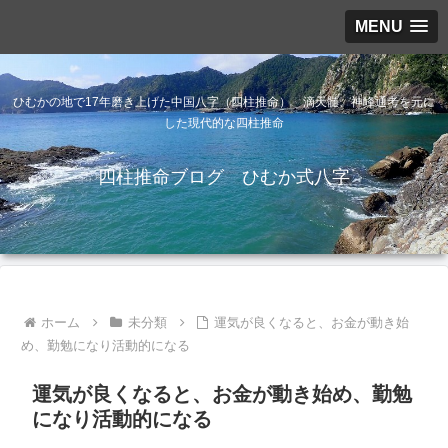
MENU
ひむかの地で17年磨き上げた中国八字（四柱推命） 滴天髄、神峰通考を元に
した現代的な四柱推命
四柱推命ブログ ひむか式八字
ホーム
未分類
運気が良くなると、お金が動き始
め、勤勉になり活動的になる
運気が良くなると、お金が動き始め、勤勉
になり活動的になる