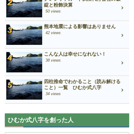
綻と粉飾決算
50 views
熊本地震による影響はありません
42 views
こんな人は幸せになれない！
38 views
四柱推命でわかること（読み解ける
こと）一覧 ひむか式八字
34 views
ひむか式八字を創った人