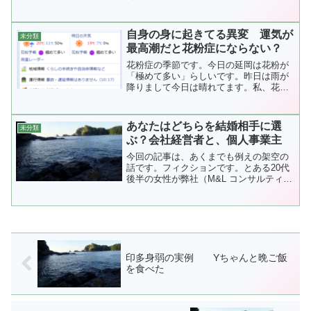
を作っている...
自身の身に起きてる異変 運気が
未分類
最高潮だと花粉症にならない？
花粉症の季節です。今日の延岡は花粉が
「極めて多い」らしいです。昨日は雨が
降りまして今日は晴れてます。私、花粉
症は「ある」...
あなたはどちらを結婚相手に選
未分類
ぶ？会社経営者と、個人事業主
今回の記事は、あくまでも例えの架空の
話です。フィクションです。とある20代
後半の女性が弊社（M&L コンサルティン
グ株式...
印多身弱の実例 Yちゃんと晩ご飯
を食べた