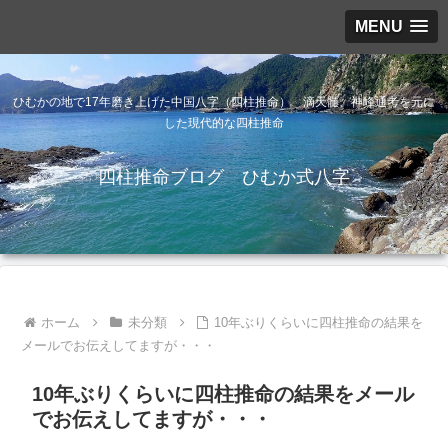
MENU
ひむかの地で17年磨き上げた中国八字（四柱推命） 滴天髄、神峰通考を元に
した現代的な四柱推命
四柱推命ブログ ひむか式八字
ホーム
未分類
10年ぶりくらいに四柱推命の結果を
メールでお伝えしてますが・・・
10年ぶりくらいに四柱推命の結果をメール
でお伝えしてますが・・・